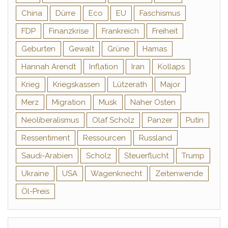
China
Dürre
Eco
EU
Faschismus
FDP
Finanzkrise
Frankreich
Freiheit
Geburten
Gewalt
Grüne
Hamas
Hannah Arendt
Inflation
Iran
Kollaps
Krieg
Kriegskassen
Lützerath
Major
Merz
Migration
Musk
Naher Osten
Neoliberalismus
Olaf Scholz
Panzer
Putin
Ressentiment
Ressourcen
Russland
Saudi-Arabien
Scholz
Steuerflucht
Trump
Ukraine
USA
Wagenknecht
Zeitenwende
Öl-Preis