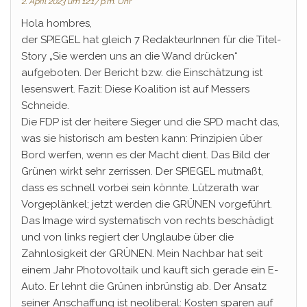
2. April 2023 um 12:17 p.m. Uhr
Hola hombres,
der SPIEGEL hat gleich 7 RedakteurInnen für die Titel-
Story „Sie werden uns an die Wand drücken“
aufgeboten. Der Bericht bzw. die Einschätzung ist
lesenswert. Fazit: Diese Koalition ist auf Messers
Schneide.
Die FDP ist der heitere Sieger und die SPD macht das,
was sie historisch am besten kann: Prinzipien über
Bord werfen, wenn es der Macht dient. Das Bild der
Grünen wirkt sehr zerrissen. Der SPIEGEL mutmaßt,
dass es schnell vorbei sein könnte. Lützerath war
Vorgeplänkel; jetzt werden die GRÜNEN vorgeführt.
Das Image wird systematisch von rechts beschädigt
und von links regiert der Unglaube über die
Zahnlosigkeit der GRÜNEN. Mein Nachbar hat seit
einem Jahr Photovoltaik und kauft sich gerade ein E-
Auto. Er lehnt die Grünen inbrünstig ab. Der Ansatz
seiner Anschaffung ist neoliberal: Kosten sparen auf