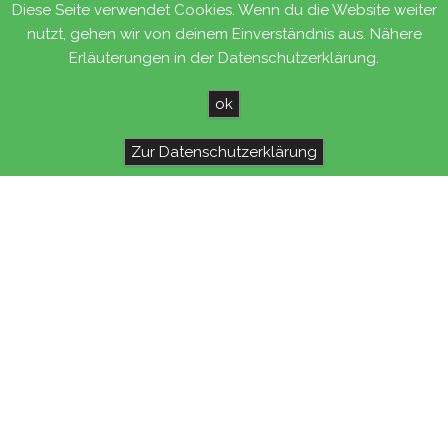
Diese Seite verwendet Cookies. Wenn du die Website weiter
nutzt, gehen wir von deinem Einverständnis aus. Nähere
Stolz präsentiert von
WordPress
|
Theme:
Head Blog
Erläuterungen in der Datenschutzerklärung.
ok
Zur Datenschutzerklärung