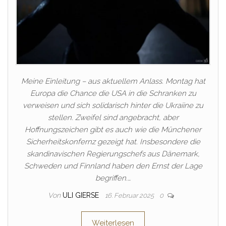
Meine Einleitung – aus aktuellem Anlass. Montag hat
Europa die Chance die USA in die Schranken zu
verweisen und sich solidarisch hinter die Ukraiine zu
stellen. Zweifel sind angebracht, aber
Hoffnungszeichen gibt es auch wie die Münchener
Sicherheitskonfernz gezeigt hat. Insbesondere die
skandinavischen Regierungschefs aus Dänemark,
Schweden und Finnland haben den Ernst der Lage
begriffen.…
Von
ULI GIERSE
16. Februar 2025
0
Weiterlesen