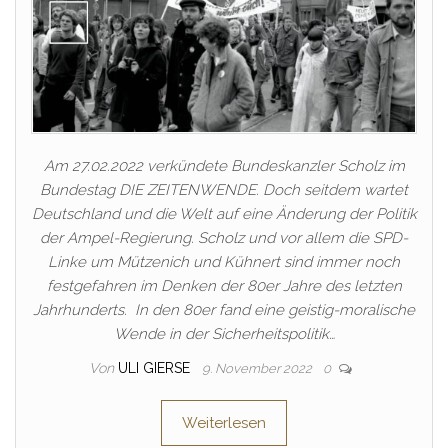
Am 27.02.2022 verkündete Bundeskanzler Scholz im
Bundestag DIE ZEITENWENDE. Doch seitdem wartet
Deutschland und die Welt auf eine Änderung der Politik
der Ampel-Regierung. Scholz und vor allem die SPD-
Linke um Mützenich und Kühnert sind immer noch
festgefahren im Denken der 80er Jahre des letzten
Jahrhunderts. In den 80er fand eine geistig-moralische
Wende in der Sicherheitspolitik…
Von
ULI GIERSE
9. November 2022
0
Weiterlesen