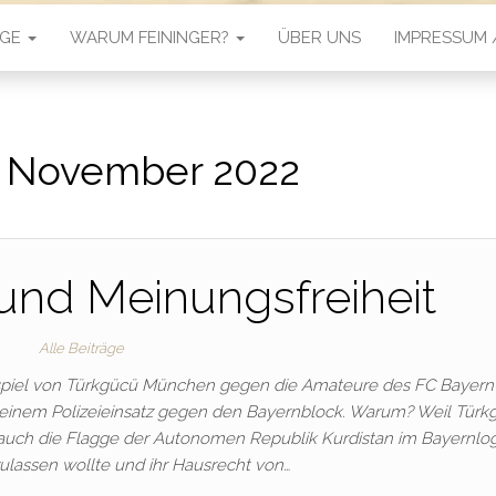
ÄGE
WARUM FEININGER?
ÜBER UNS
IMPRESSUM
:
November 2022
und Meinungsfreiheit
Alle Beiträge
igaspiel von Türkgücü München gegen die Amateure des FC Bayer
 einem Polizeieinsatz gegen den Bayernblock. Warum? Weil Türk
auch die Flagge der Autonomen Republik Kurdistan im Bayernlo
 zulassen wollte und ihr Hausrecht von…