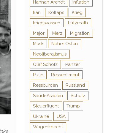
Hannah Arendt
Inflation
Iran
Kollaps
Krieg
Kriegskassen
Lützerath
Major
Merz
Migration
Musk
Naher Osten
Neoliberalismus
Olaf Scholz
Panzer
Putin
Ressentiment
Ressourcen
Russland
Saudi-Arabien
Scholz
Steuerflucht
Trump
Ukraine
USA
Wagenknecht
inke