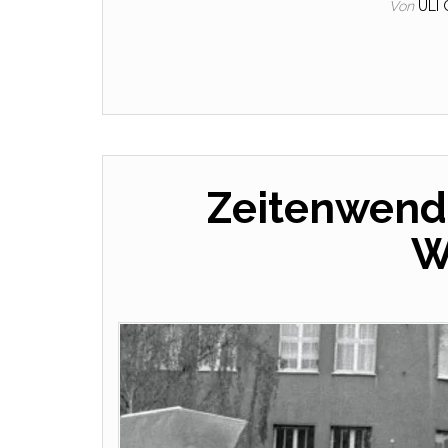
Von
ULI
Zeitenwend
W