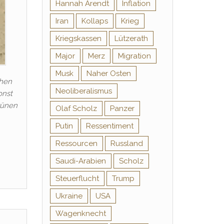
Hannah Arendt
Inflation
Iran
Kollaps
Krieg
Kriegskassen
Lützerath
Major
Merz
Migration
Musk
Naher Osten
chen
Neoliberalismus
onst
rünen
Olaf Scholz
Panzer
Putin
Ressentiment
Ressourcen
Russland
Saudi-Arabien
Scholz
Steuerflucht
Trump
Ukraine
USA
Wagenknecht