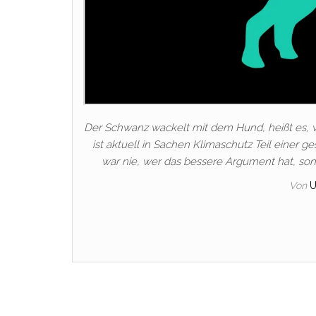
Der Schwanz wackelt mit dem Hund, heißt es, w
ist aktuell in Sachen Klimaschutz Teil einer
war nie, wer das bessere Argument hat, so
Von
U