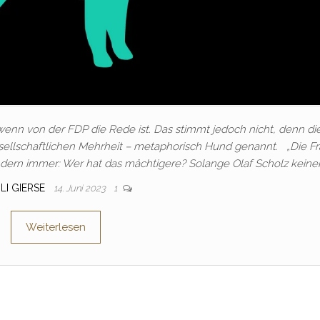
enn von der FDP die Rede ist. Das stimmt jedoch nicht, denn di
 gesellschaftlichen Mehrheit – metaphorisch Hund genannt. „Die F
ndern immer: Wer hat das mächtigere? Solange Olaf Scholz keine
LI GIERSE
14. Juni 2023
1
Weiterlesen