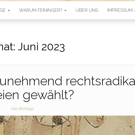
ÄGE
WARUM FEININGER?
ÜBER UNS
IMPRESSUM
at:
Juni 2023
unehmend rechtsradika
eien gewählt?
Alle Beiträge