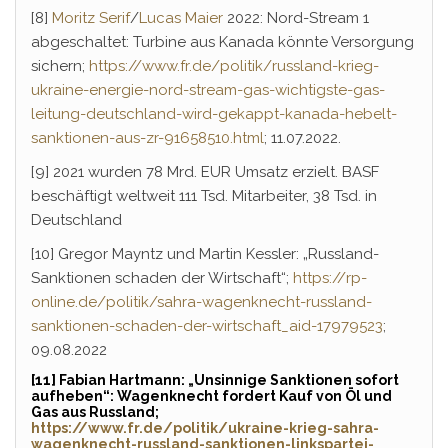
[8]
Moritz Serif
/
Lucas Maier
2022: Nord-Stream 1
abgeschaltet: Turbine aus Kanada könnte Versorgung
sichern;
https://www.fr.de/politik/russland-krieg-
ukraine-energie-nord-stream-gas-wichtigste-gas-
leitung-deutschland-wird-gekappt-kanada-hebelt-
sanktionen-aus-zr-91658510.html
; 11.07.2022.
[9] 2021 wurden 78 Mrd. EUR Umsatz erzielt. BASF
beschäftigt weltweit 111 Tsd. Mitarbeiter, 38 Tsd. in
Deutschland
[10] Gregor Mayntz und Martin Kessler: „Russland-
Sanktionen schaden der Wirtschaft“;
https://rp-
online.de/politik/sahra-wagenknecht-russland-
sanktionen-schaden-der-wirtschaft_aid-17979523
;
09.08.2022
[11] Fabian Hartmann: „Unsinnige Sanktionen sofort
aufheben“: Wagenknecht fordert Kauf von Öl und
Gas aus Russland;
https://www.fr.de/politik/ukraine-krieg-sahra-
wagenknecht-russland-sanktionen-linkspartei-