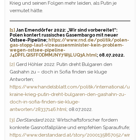
Krieg und seinen Folgen mehr leiden, als Putin je
vermutet hätte.
[1]
Jan Emendörfer 2022: „Wir sind vorbereitet“:
Polen kontert russisches Gasembargo mit neuer
Ostsee-Pipeline;
https://www.rnd.de/politik/polen-
gas-stopp-laut-vizeaussenminister-kein-problem-
wegen-ostsee-pipeline-
J4DPFLQISFFODMMJNY7W5LUQ3A.html
; 08.07.2022.
[2]
Gerd Höhler 2022: Putin dreht Bulgaren den
Gashahn zu – doch in Sofia finden sie kluge
Antworten;
https://www.handelsblatt.com/politik/international/u
kraine-krieg-putin-dreht-bulgaren-den-gashahn-zu-
doch-in-sofia-finden-sie-kluge-
antworten/28337146.html
; 08.07.2022.
[3]
DerStandard
2022: Wirtschaftsforscher fordern
konkrete Gasnotfallpläne und empfehlen Sparaufrufe;
https://www.derstandard.at/story/2000135867052/wir