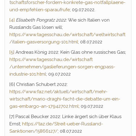
tschaftsforscher-fordern-konkrete-gas-notfallplaene-
und-empfehlen-sparaufrufe
; 09.07.2022.
[4]
Elisabeth Pongratz 2022:
Wie sich Italien von
Russlands Gas lösen will;
https://www.tagesschau.de/wirtschaft/weltwirtschaft
/italien-gasversorgung-101.html
; 08.07.2022
[5]
Andreas König 2022: Kein Glas ohne russisches Gas;
https://www.tagesschau.de/wirtschaft
/unternehmen/gaslieferungen-sorgen-engpass-
industrie-101.html
; 09.07.2022
[6] Christian Schubert 2022:
https://www.faz.net/aktuell/wirtschaft/mehr-
wirtschaft/mario-draghi-facht-die-debatte-um-ein-
gas-embargo-an-17942702.html
; 09.07.2022
[7] Pascal Beucker 2022: Linke ärgert sich über Klaus
Ernst;
https://taz.de/Streit-ueber-Russland-
Sanktionen/!5866127/
; 08.07.2022