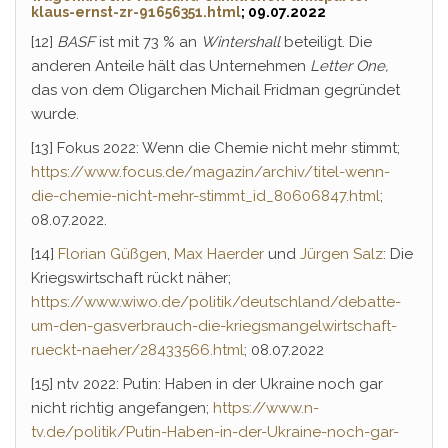
klaus-ernst-zr-91656351.html
; 09.07.2022
[12]
BASF
ist mit 73 % an
Wintershall
beteiligt. Die
anderen Anteile hält das Unternehmen
Letter One,
das von dem Oligarchen Michail Fridman gegründet
wurde.
[13] Fokus 2022: Wenn die Chemie nicht mehr stimmt;
https://www.focus.de/magazin/archiv/titel-wenn-
die-chemie-nicht-mehr-stimmt_id_80606847.html
;
08.07.2022.
[14]
Florian Güßgen
,
Max Haerder
und
Jürgen Salz
: Die
Kriegswirtschaft rückt näher;
https://www.wiwo.de/politik/deutschland/debatte-
um-den-gasverbrauch-die-kriegsmangelwirtschaft-
rueckt-naeher/28433566.html
; 08.07.2022
[15] ntv 2022: Putin: Haben in der Ukraine noch gar
nicht richtig angefangen;
https://www.n-
tv.de/politik/Putin-Haben-in-der-Ukraine-noch-gar-