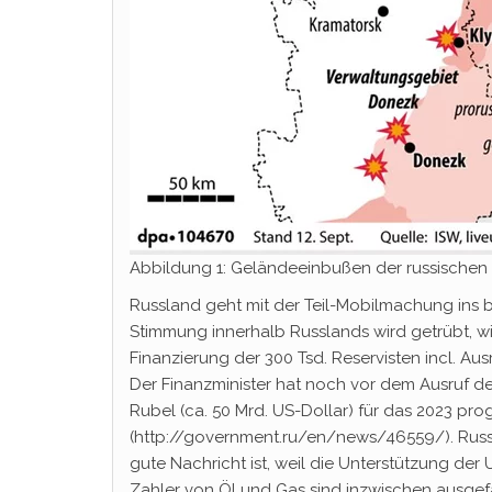
Abbildung 1: Geländeeinbußen der russischen
Russland geht mit der Teil-Mobilmachung ins b
Stimmung innerhalb Russlands wird getrübt, wi
Finanzierung der 300 Tsd. Reservisten incl. A
Der Finanzminister hat noch vor dem Ausruf der
Rubel (ca. 50 Mrd. US-Dollar) für das 2023 prog
(http://government.ru/en/news/46559/). Russ
gute Nachricht ist, weil die Unterstützung der U
Zahler von Öl und Gas sind inzwischen ausgef