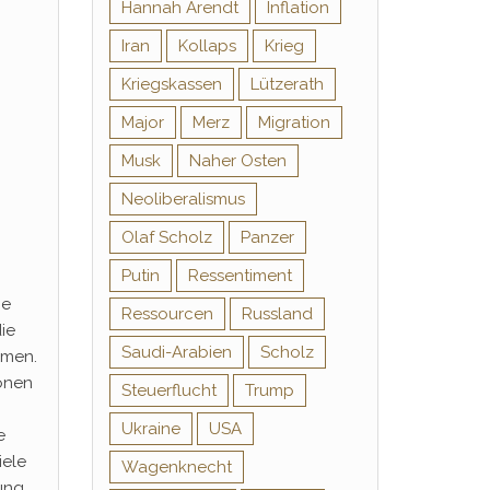
Hannah Arendt
Inflation
Iran
Kollaps
Krieg
Kriegskassen
Lützerath
Major
Merz
Migration
Musk
Naher Osten
Neoliberalismus
Olaf Scholz
Panzer
Putin
Ressentiment
ie
Ressourcen
Russland
ie
Saudi-Arabien
Scholz
mmen.
ionen
Steuerflucht
Trump
Ukraine
USA
e
iele
Wagenknecht
ung