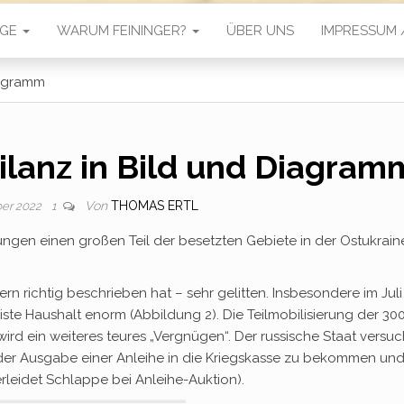
ÄGE
WARUM FEININGER?
ÜBER UNS
IMPRESSUM
iagramm
ilanz in Bild und Diagram
Von
THOMAS ERTL
ber 2022
1
ungen einen großen Teil der besetzten Gebiete in der Ostukrain
rn richtig beschrieben hat – sehr gelitten. Insbesondere im Juli
ste Haushalt enorm (Abbildung 2). Die Teilmobilisierung der 30
wird ein weiteres teures „Vergnügen“. Der russische Staat versuc
t der Ausgabe einer Anleihe in die Kriegskasse zu bekommen un
erleidet Schlappe bei Anleihe-Auktion).