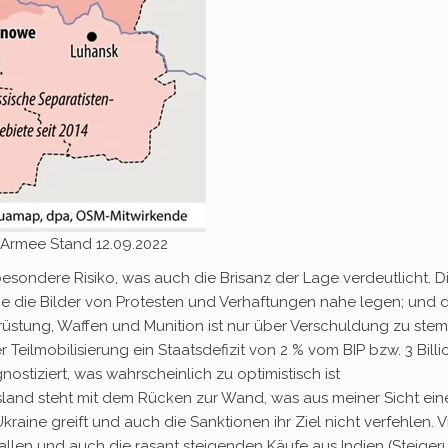
 Armee Stand 12.09.2022
esondere Risiko, was auch die Brisanz der Lage verdeutlicht. D
e die Bilder von Protesten und Verhaftungen nahe legen; und d
usrüstung, Waffen und Munition ist nur über Verschuldung zu ste
 Teilmobilisierung ein Staatsdefizit von 2 % vom BIP bzw. 3 Bill
nostiziert, was wahrscheinlich zu optimistisch ist
land steht mit dem Rücken zur Wand, was aus meiner Sicht ein
kraine greift und auch die Sanktionen ihr Ziel nicht verfehlen. V
allen und auch die rasant steigenden Käufe aus Indien (Steiger