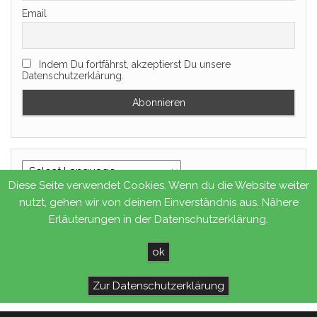
Email
Indem Du fortfährst, akzeptierst Du unsere
Datenschutzerklärung.
Diese Seite verwendet Cookies. Wenn du die Website weiter
Powered by
Translate
nutzt, gehen wir von deinem Einverständnis aus. Nähere
Erläuterungen in der Datenschutzerklärung.
Gib deine E-Mail-Adresse ein ...
ok
Abonnieren
Zur Datenschutzerklärung