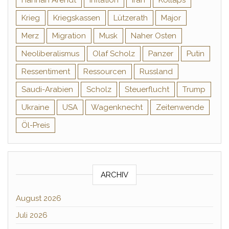
Hannah Arendt
Inflation
Iran
Kollaps
Krieg
Kriegskassen
Lützerath
Major
Merz
Migration
Musk
Naher Osten
Neoliberalismus
Olaf Scholz
Panzer
Putin
Ressentiment
Ressourcen
Russland
Saudi-Arabien
Scholz
Steuerflucht
Trump
Ukraine
USA
Wagenknecht
Zeitenwende
Öl-Preis
ARCHIV
August 2026
Juli 2026