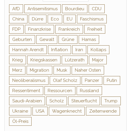
AfD
Antisemitismus
Bourdieu
CDU
China
Dürre
Eco
EU
Faschismus
FDP
Finanzkrise
Frankreich
Freiheit
Geburten
Gewalt
Grüne
Hamas
Hannah Arendt
Inflation
Iran
Kollaps
Krieg
Kriegskassen
Lützerath
Major
Merz
Migration
Musk
Naher Osten
Neoliberalismus
Olaf Scholz
Panzer
Putin
Ressentiment
Ressourcen
Russland
Saudi-Arabien
Scholz
Steuerflucht
Trump
Ukraine
USA
Wagenknecht
Zeitenwende
Öl-Preis