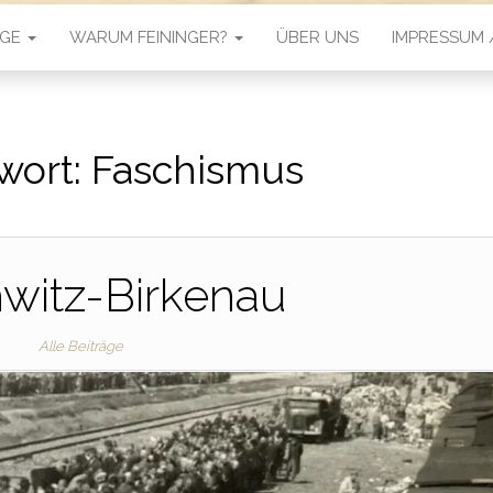
ÄGE
WARUM FEININGER?
ÜBER UNS
IMPRESSUM
wort:
Faschismus
witz-Birkenau
Alle Beiträge