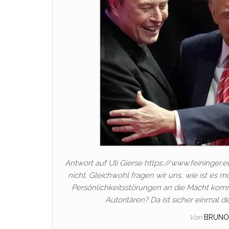
Antwort auf Uli Gierse https://www.feininger.
nicht. Gleichwohl fragen wir uns, wie ist es m
Persönlichkeitsstörungen an die Macht ko
Autoritären? Da ist sicher einmal 
Von
BRUNO