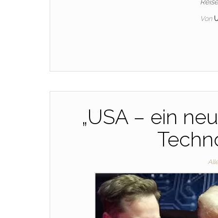
Reise
Von
U
„USA – ein neu
Techn
All