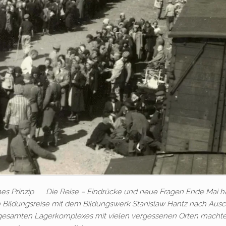
sches Prinzip Die Reise – Eindrücke und neue Fragen Ende Mai 
e Bildungsreise mit dem Bildungswerk Stanislaw Hantz nach Ausc
 gesamten Lagerkomplexes mit vielen vergessenen Orten machte