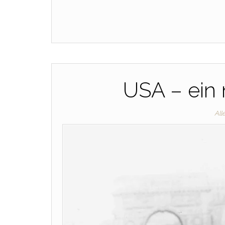
USA – ein
All