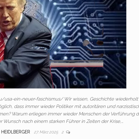
eu/usa-ein-neuer-faschismus/ Wir wissen, Geschichte wiederholt 
öglich, dass immer wieder Politiker mit autoritären und narzisstis
mmen? Warum erliegen immer wieder Menschen der Verführung d
der Wunsch nach einem starken Führer in Zeiten der Krise,…
 HEIDLBERGER
27. März 2025
2