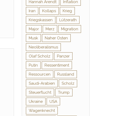
Hannah Arendt
Inflation
Iran
Kollaps
Krieg
Kriegskassen
Lützerath
Major
Merz
Migration
Musk
Naher Osten
Neoliberalismus
Olaf Scholz
Panzer
Putin
Ressentiment
Ressourcen
Russland
Saudi-Arabien
Scholz
Steuerflucht
Trump
Ukraine
USA
Wagenknecht