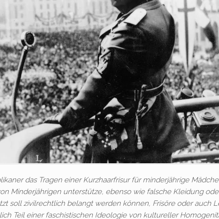
kaner das Tragen einer Kurzhaarfrisur für minderjährige Mädch
“ von Minderjährigen unterstütze, ebenso wie falsche Kleidung ode
t soll zivilrechtlich belangt werden können, Frisöre oder auch L
lich Teil einer faschistischen Ideologie von kultureller Homogenit