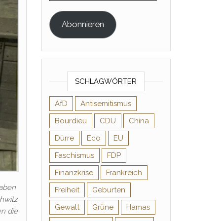
Abonnieren
SCHLAGWÖRTER
AfD
Antisemitismus
Bourdieu
CDU
China
Dürre
Eco
EU
Faschismus
FDP
Finanzkrise
Frankreich
haben
Freiheit
Geburten
hwitz
Gewalt
Grüne
Hamas
n die