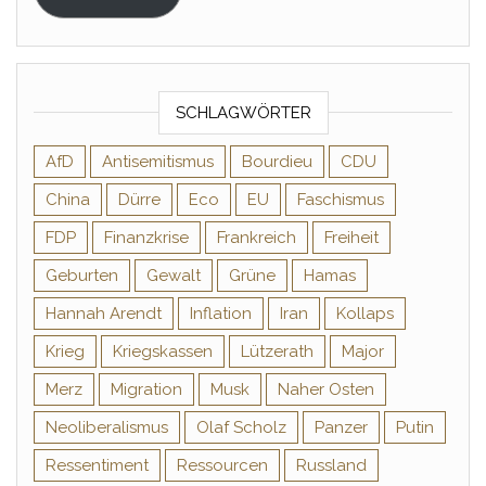
SCHLAGWÖRTER
AfD
Antisemitismus
Bourdieu
CDU
China
Dürre
Eco
EU
Faschismus
FDP
Finanzkrise
Frankreich
Freiheit
Geburten
Gewalt
Grüne
Hamas
Hannah Arendt
Inflation
Iran
Kollaps
Krieg
Kriegskassen
Lützerath
Major
Merz
Migration
Musk
Naher Osten
Neoliberalismus
Olaf Scholz
Panzer
Putin
Ressentiment
Ressourcen
Russland