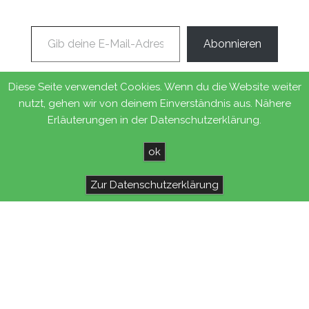
Gib deine E-Mail-Adresse ein ...
Abonnieren
Diese Seite verwendet Cookies. Wenn du die Website weiter
nutzt, gehen wir von deinem Einverständnis aus. Nähere
Stolz präsentiert von
WordPress
|
Theme:
Head Blog
Erläuterungen in der Datenschutzerklärung.
ok
Zur Datenschutzerklärung