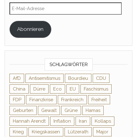
E-Mail-Adresse
Abonnieren
SCHLAGWÖRTER
AfD
Antisemitismus
Bourdieu
CDU
China
Dürre
Eco
EU
Faschismus
FDP
Finanzkrise
Frankreich
Freiheit
Geburten
Gewalt
Grüne
Hamas
Hannah Arendt
Inflation
Iran
Kollaps
Krieg
Kriegskassen
Lützerath
Major